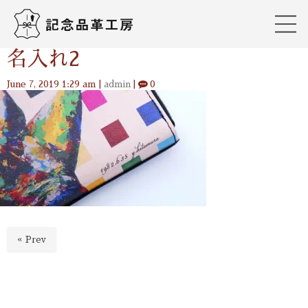
名入れ2
June 7, 2019 1:29 am
|
admin
|
0
« Prev