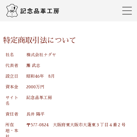
特定商取引法について
社名
株式会社ナダヤ
代表者
灘 武志
設立日
昭和46年 8月
資本金
2000万円
サイト
記念品革工房
名
責任者
長井 陽平
所在
〒577-0824 大阪府東大阪市大蓮東３丁目４番２号
地・本
社