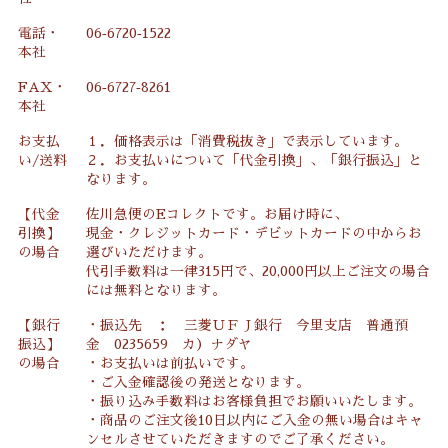
電話・
06‐6720‐1522
本社
FAX・
06‐6727‐8261
本社
お支払
１．価格表示は「消費税抜き」で表示しています。
い/送料
２．お支払いについて「代金引換」、「銀行振込」と
なります。
【代金
佐川急便のEコレクトです。お届け時に、
引換】
現金・クレジットカード・デビットカードの中からお
の場合
選びいただけます。
代引手数料は一律315円で、20,000円以上ご注文の場合
には無料となります。
【銀行
・振込先 ： 三菱ＵＦＪ銀行 今里支店 普通預
振込】
金 0235659 カ）ナダヤ
の場合
・お支払いは前払いです。
・ご入金確認後の発送となります。
・振り込み手数料はお客様負担でお願いいたします。
・商品のご注文後10日以内にご入金の無い場合はキャ
ンセルさせていただきますのでご了承ください。