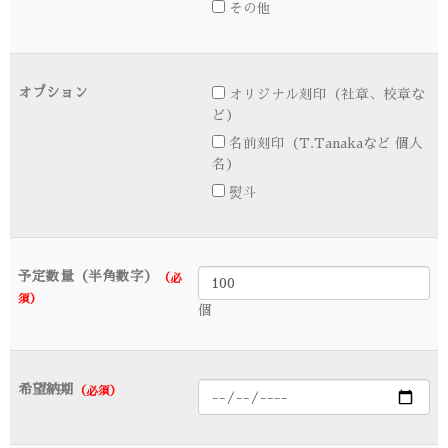
その他
オプション
オリジナル刻印（社章、校章な
ど）
名前刻印（T.Tanakaなど 個人
名）
熨斗
予定数量（半角数字）
（必
須）
個
希望納期
（必須）