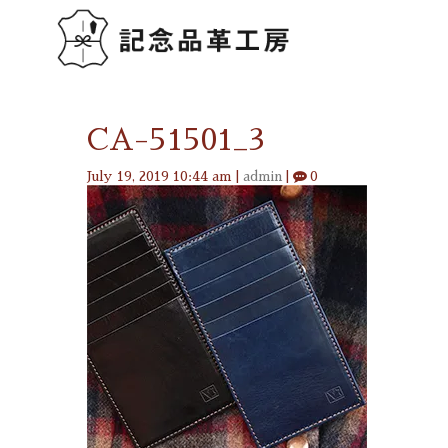
CA-51501_3
July 19, 2019 10:44 am
|
admin
|
0