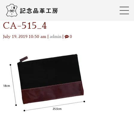
CA-515_4
July 19, 2019 10:50 am
|
admin
|
0