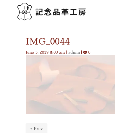
IMG_0044
June 5, 2019 8:03 am
|
admin
|
0
« Prev