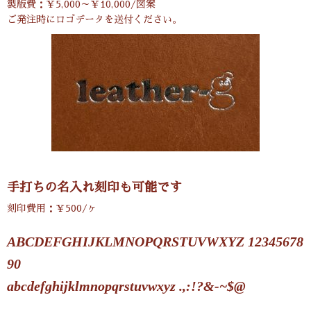
製版費：￥5,000～￥10,000/図案
ご発注時にロゴデータを送付ください。
手打ちの名入れ刻印も可能です
刻印費用：￥500/ヶ
ABCDEFGHIJKLMNOPQRSTUVWXYZ 12345678
90
abcdefghijklmnopqrstuvwxyz .,:!?&-~$@