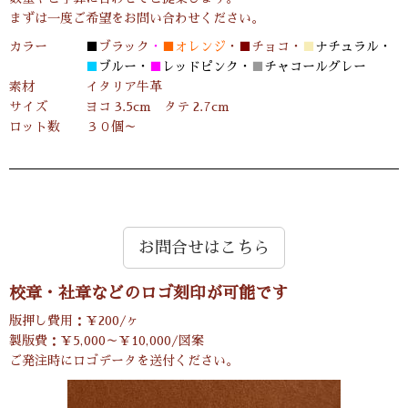
まずは一度ご希望をお問い合わせください。
カラー
■
ブラック
・
■オレンジ
・
■
チョコ・
■
ナチュラル・
■
ブルー・
■
レッドピンク・
■
チャコールグレー
素材 イタリア牛革
サイズ ヨコ 3.5cm タテ 2.7cm
ロット数 ３０個～
お問合せはこちら
校章・社章などのロゴ刻印が可能です
版押し費用：￥200/ヶ
製版費：￥5,000～￥10,000/図案
ご発注時にロゴデータを送付ください。