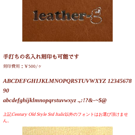
手打ちの名入れ刻印も可能です
刻印費用：￥500/ヶ
ABCDEFGHIJKLMNOPQRSTUVWXYZ 12345678
90
abcdefghijklmnopqrstuvwxyz .,:!?&-~$@
上記
以外のフォントはお選び頂けませ
Century Old Style Std Italic
ん。