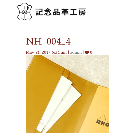
NH-004_4
May 21, 2017 5:24 am
|
admin
|
0