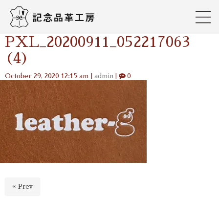
PXL_20200911_052217063
(4)
October 29, 2020 12:15 am
|
admin
|
0
« Prev