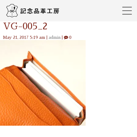
VG-005_2
May 21, 2017 5:19 am
|
admin
|
0